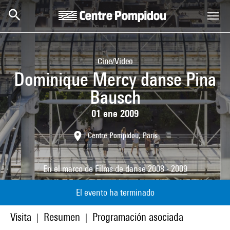
Skip to main content
Centre Pompidou
Cine/Video
Dominique Mercy danse Pina
Bausch
01 ene 2009
Centre Pompidou, Paris
En el marco de
Films de danse 2008 - 2009
El evento ha terminado
Visita
Resumen
Programación asociada
|
|