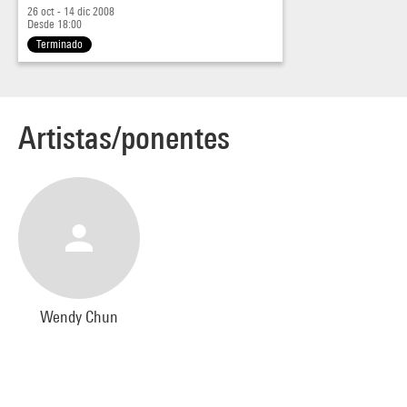
règle, sur le mode des cultural studies, de la relation contrôle
26 oct - 14 dic 2008
Desde 18:00
et liberté.
Terminado
Artistas/ponentes
Wendy Chun