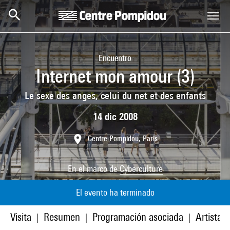
Skip to main content
Centre Pompidou
Encuentro
Internet mon amour (3)
Le sexe des anges, celui du net et des enfants
14 dic 2008
Centre Pompidou, Paris
En el marco de
Cyberculture
El evento ha terminado
Visita
Resumen
Programación asociada
Artistas
|
|
|