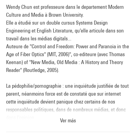
Wendy Chun est professeure dans le departement Modern
Culture and Media à Brown University.
Elle a étudié sur un double cursus Systems Design
Engineering et English Literature, qu'elle articule dans son
travail dans les médias digitals...
Auteure de "Control and Freedom: Power and Paranoia in the
Age of Fiber Optics" (MIT, 2006)", co-editeure (avec Thomas
Keenan) of "New Media, Old Media : A History and Theory
Reader" (Routledge, 2005).
La pédophilie/pornographie : une inquiétude justifiée de tout
parent, néanmoins force est de constaté que sur internet
cette inquiétude devient panique chez certains de nos
responsables politiques, dans de nombreux médias, et donc
dans l'opinion.
Ver más
Cette panique justifie des mises en place de lois liberticides,
techniquement inefficaces et de campagnes de prévention