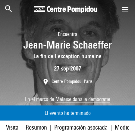
Skip to main content
Centre Pompidou
Encuentro
Jean-Marie Schaeffer
La fin de l'exception humaine
27 sep 2007
Centre Pompidou, Paris
En el marco de
Malaise dans la démocratie
El evento ha terminado
Visita
Resumen
Programación asociada
Medios
|
|
|