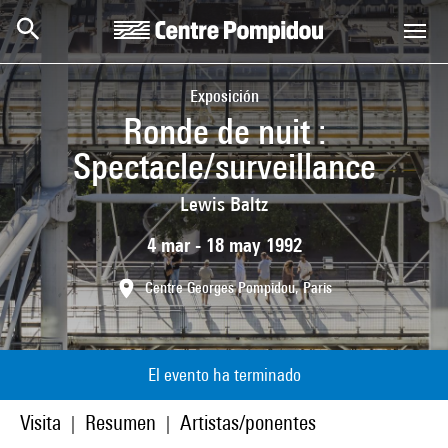
Skip to main content
Centre Pompidou
Exposición
Ronde de nuit :
Spectacle/surveillance
Lewis Baltz
4 mar - 18 may 1992
Centre Georges Pompidou, Paris
El evento ha terminado
Visita
Resumen
Artistas/ponentes
|
|