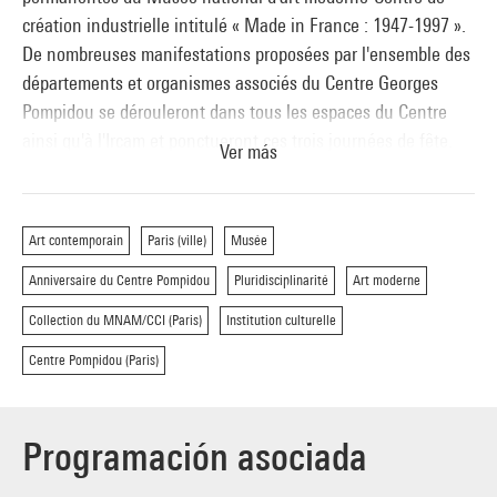
création industrielle intitulé « Made in France : 1947-1997 ».
De nombreuses manifestations proposées par l'ensemble des
départements et organismes associés du Centre Georges
Pompidou se dérouleront dans tous les espaces du Centre
ainsi qu'à l'Ircam et ponctueront ces trois journées de fête.
Ver más
Parmi lesquelles :
- un colloque international sur la politique culturelle les 22,
23 et 24 janvier 1997 ;
Art contemporain
Paris (ville)
Musée
- un programme de danse contemporaine se déroule du 26
Anniversaire du Centre Pompidou
Pluridisciplinarité
Art moderne
janvier au 23 février 1997 ;
- un grand défilé-parade les 1er et 2 février à 19h dans le
Collection du MNAM/CCI (Paris)
Institution culturelle
Forum, au cours duquel 135 enfants porteront les costumes,
Centre Pompidou (Paris)
inspirés par des œuvres d'artistes du XXe siècle du Musée,
qu'ils ont créés, sous la direction du costumier Philippe
Guillotel, lors des ateliers de création organisés depuis
Programación asociada
octobre 1996, et danseront sur une mise en scène de
Philippe Decouflé ;