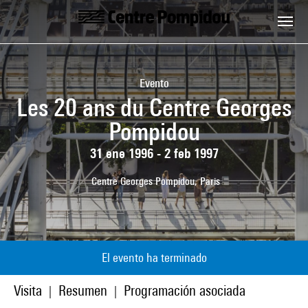
Skip to main content
Centre Pompidou
Evento
Les 20 ans du Centre Georges
Pompidou
31 ene 1996 - 2 feb 1997
Centre Georges Pompidou, Paris
El evento ha terminado
Visita
Resumen
Programación asociada
|
|