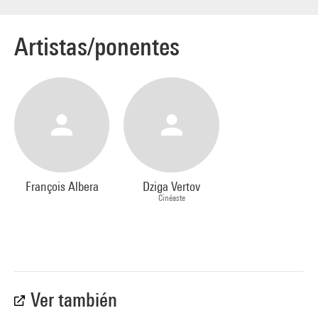
2019
et bénéficie du soutien de la Fondation Vladimir
Potanin.
Artistas/ponentes
François Albera
Dziga Vertov
Cinéaste
Ver también