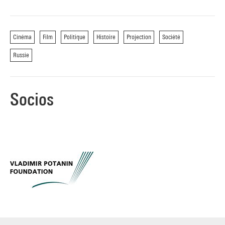
consacrés depuis la fin de l’URSS, invite résolument à réviser
ces clichés, à voir d’autres films, et surtout à repenser la
production soviétique dans les évolutions mondiales du
Cinéma
Film
Politique
Histoire
Projection
Société
cinéma.
Russie
«
La Sixième Partie du monde
est plus qu’un film, plus que ce
que l’on désigne habituellement par le terme de film.
La
Socios
Sixième Partie du monde
se situe au-delà des bornes du film
d’actualité, de la comédie, ou du film d’artiste à succès ; c’est
déjà l’étape suivante du concept de cinéma. Notre slogan est
le suivant : tous les citoyens de l’Union des républiques
socialistes soviétiques âgés de 10 à 100 ans doivent voir
cette œuvre. Au dixième anniversaire d’Octobre, il ne doit
plus y a avoir un seul Toungouse qui n’ait pas vu
La Sixième
Partie du monde
. »
Dziga Vertov
,
Kino Magazine
, aout 1926.
Séance précédée d’une introduction par François Albera
(professeur d’Histoire et esthétique du cinéma (Université de