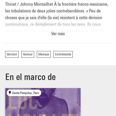
Thiriet / Johnny Monteilhet À la frontière franco-mexicaine,
les tribulations de deux jolies contrebandières. « Peu de
choses que je sais d'elle (la vie) résistent à cette dérision
systématique, ce dérèglement de tous les sens. Ils nous
emportent dans une sorte de logique supérieure, celle des
Ver más
fous, vers des sommets de lunatisme non loin de la poésie. »
G. Jullian, Nice-Matin, 26/04/1968
Dérision
Humour
Mexique
Contrebande
En el marco de
Centre Pompidou, Paris