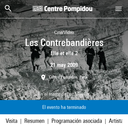
Skip to main content
Centre Pompidou
Cine/Video
Les Contrebandières
Elle et elle 2
21 may 2009
Centre Pompidou, Paris
En el marco de
Luc Moullet
El evento ha terminado
Visita
Resumen
Programación asociada
Artistas
|
|
|