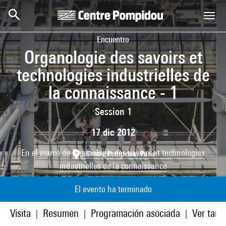
Skip to main content
Centre Pompidou
Encuentro
Organologie des savoirs et
technologies industrielles de
la connaissance - 1
Session 1
17 dic 2012
En el marco de
Organologie des savoirs et technologies
Centre Pompidou, Paris
industrielles de la connaissance
El evento ha terminado
Visita
Resumen
Programación asociada
Ver tamb
|
|
|