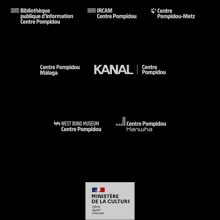
de la société sans le
faire aussi dans les sciences mathématiques, les sciences
physiques, les
sciences de la vie, etc. ? Quel est alors le statut des savoirs
matérialisés et
appareillés par le numérique, notamment par la modélisation
et la 3D et dans
tous les domaines de la vie au regard des sciences de la
cognition ?
16h30 – Matthew Fuller, Goldsmiths College
17h – Bruno Bachimont, UTC
17h30 – Hidetaka Ishida, Université de Tokyo
18h QUESTIONS & PAUSE
18h30 CARREFOUR DES POSSIBLES
Inscription : IRI