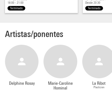
(Paris), La Comédie de Genève - Centre dramatique (Genève),
18:00 - 21:00
Desde 20:30
Festival de La Bâtie (Genève), Culturgest (Lisbonne)
Terminado
Terminado
Artistas/ponentes
Delphine Rosay
Marie-Caroline
La Ribot
Hominal
Plasticien