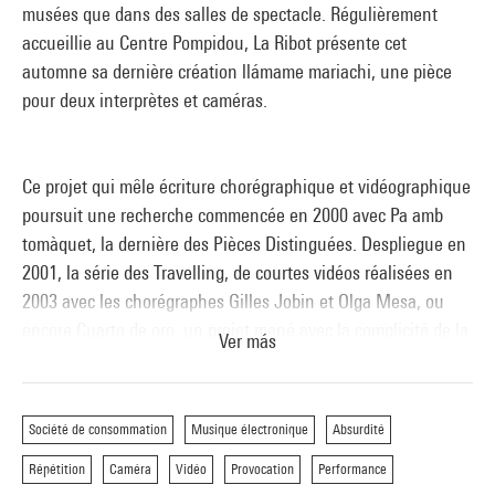
musées que dans des salles de spectacle. Régulièrement
accueillie au Centre Pompidou, La Ribot présente cet
automne sa dernière création llámame mariachi, une pièce
pour deux interprètes et caméras.
Ce projet qui mêle écriture chorégraphique et vidéographique
poursuit une recherche commencée en 2000 avec Pa amb
tomàquet, la dernière des Pièces Distinguées. Despliegue en
2001, la série des Travelling, de courtes vidéos réalisées en
2003 avec les chorégraphes Gilles Jobin et Olga Mesa, ou
encore Cuarto de oro, un projet mené avec la complicité de la
Ver más
célèbre danseuse de flamenco Cristina Hoyos en 2008, ont
également nourri cette piste de travail. Avec llámame
mariachi, La Ribot signe une pièce vidéo-chorégraphique
Société de consommation
Musique électronique
Absurdité
dans laquelle le mouvement du corps qui est aussi le
Répétition
Caméra
Vidéo
Provocation
Performance
mouvement de la caméra écrit les images en même temps