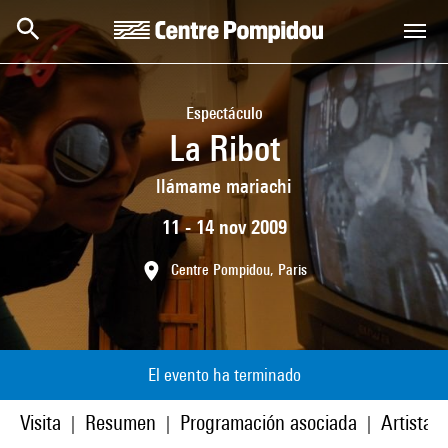
Skip to main content
Centre Pompidou
Espectáculo
La Ribot
llámame mariachi
11 - 14 nov 2009
Centre Pompidou, Paris
El evento ha terminado
Visita
Resumen
Programación asociada
Artistas
|
|
|