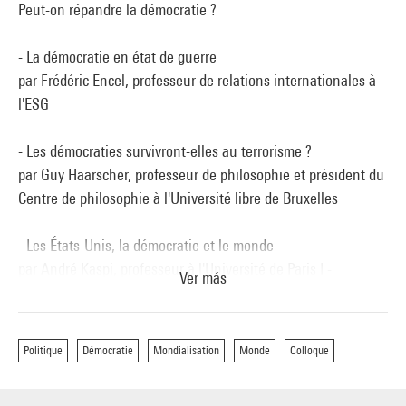
Peut-on répandre la démocratie ?
- La démocratie en état de guerre
par Frédéric Encel, professeur de relations internationales à
l'ESG
- Les démocraties survivront-elles au terrorisme ?
par Guy Haarscher, professeur de philosophie et président du
Centre de philosophie à l'Université libre de Bruxelles
- Les États-Unis, la démocratie et le monde
par André Kaspi, professeur à l'Université de Paris I -
Ver más
Sorbonne
- Les organisations internationales doivent-elles et peuvent-
Politique
Démocratie
Mondialisation
Monde
Colloque
elles promouvoir la démocratie ?
par Philippe Moreau Defarges, chercheur à l'IFRI (Institut