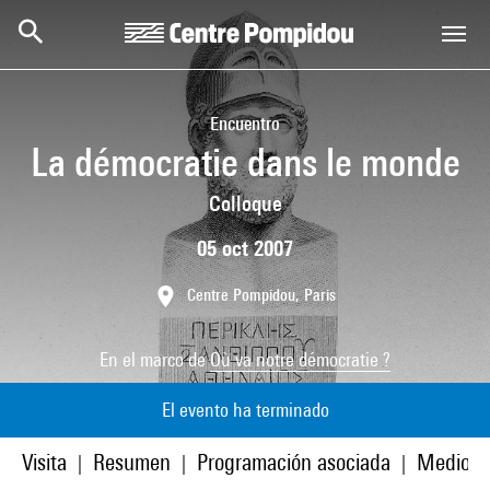
Skip to main content
Centre Pompidou
Encuentro
La démocratie dans le monde
Colloque
05 oct 2007
Centre Pompidou, Paris
En el marco de
Où va notre démocratie ?
El evento ha terminado
Visita
Resumen
Programación asociada
Medios
|
|
|