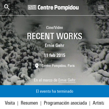
Skip to main content
Centre Pompidou
Cine/Video
RECENT WORKS
Ernie Gehr
11 feb 2015
Centre Pompidou, Paris
En el marco de
Ernie Gehr
El evento ha terminado
Visita
Resumen
Programación asociada
Artistas
|
|
|