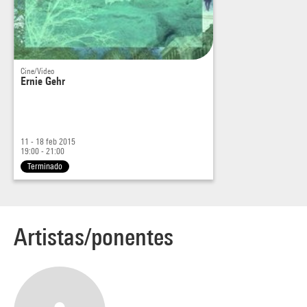
Ernie Gehr,
Auto-Collider XVIII
, 2013, Fichier numérique, coul,
son, 12’
Ernie Gehr,
Photographic Phantoms
, 2013, Fichier numérique,
coul, son, 27’
Cine/Video
Ernie Gehr
11 - 18 feb 2015
19:00 - 21:00
Terminado
Artistas/ponentes