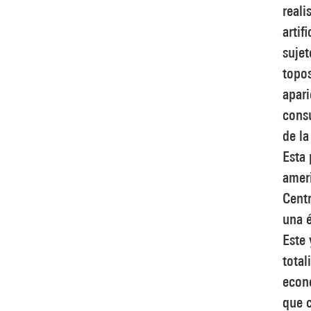
reali
artif
sujet
topos
apari
consu
de la
Esta 
ameri
Cent
una é
Este 
total
econ
que c