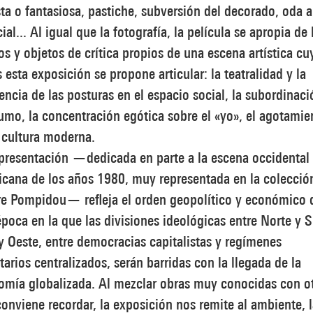
sta o fantasiosa, pastiche, subversión del decorado, oda a
icial... Al igual que la fotografía, la película se apropia de 
os y objetos de crítica propios de una escena artística cu
 esta exposición se propone articular: la teatralidad y la
encia de las posturas en el espacio social, la subordinaci
mo, la concentración egótica sobre el «yo», el agotamie
 cultura moderna.
presentación —dedicada en parte a la escena occidental
cana de los años 1980, muy representada en la colecció
re Pompidou— refleja el orden geopolítico y económico 
poca en la que las divisiones ideológicas entre Norte y S
y Oeste, entre democracias capitalistas y regímenes
itarios centralizados, serán barridas con la llegada de la
omía globalizada. Al mezclar obras muy conocidas con o
onviene recordar, la exposición nos remite al ambiente, 