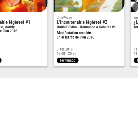
Cine/Video
En
able légèreté #1
L'insoutenable légèreté #2
¿L
ss, darkly
DoubleVision - Hommage à Cabaret Vo…
Ar
de
Film 2016
Manifestation annulée
En el marco de
Film 2016
6 abr 2016
11
19:00 - 20:30
11
Terminado