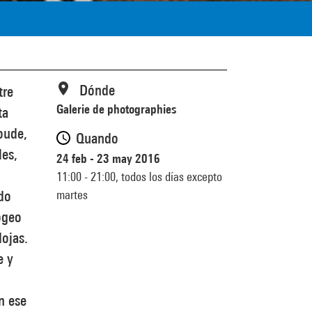
Dónde
tre
Galerie de photographies
ta
oude,
Quando
les,
24 feb - 23 may 2016
11:00 - 21:00,
todos los días excepto
martes
do
ogeo
ojas.
e y
n ese