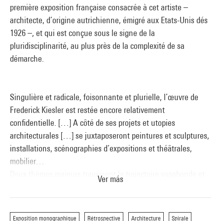
première exposition française consacrée à cet artiste –
architecte, d’origine autrichienne, émigré aux Etats-Unis dés
1926 –, et qui est conçue sous le signe de la
pluridisciplinarité, au plus près de la complexité de sa
démarche.
Singulière et radicale, foisonnante et plurielle, l’œuvre de
Frederick Kiesler est restée encore relativement
confidentielle. […] A côté de ses projets et utopies
architecturales […] se juxtaposeront peintures et sculptures,
installations, scénographies d’expositions et théâtrales,
mobilier…
Deux thèmes majeurs traversent la trajectoire vagabonde et
Ver más
polymorphe de l’œuvre de Kiesler et constituent les deux
pôles conceptuels de ses recherches : l’espace sans fin et la
vision. La continuité, partant de la spirale, prendra la forme
Exposition monographique
Rétrospective
Architecture
Spirale