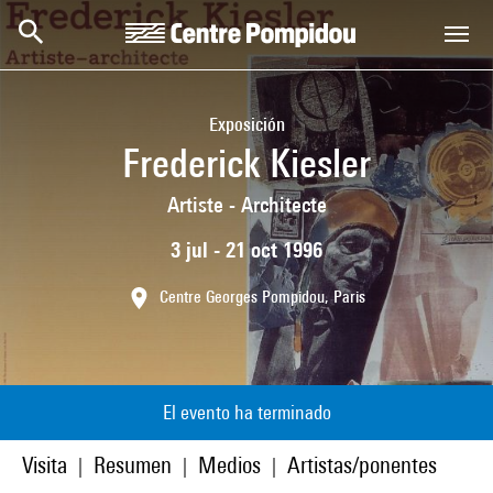
Skip to main content
Centre Pompidou
Exposición
Frederick Kiesler
Artiste - Architecte
3 jul - 21 oct 1996
Centre Georges Pompidou, Paris
El evento ha terminado
Visita
Resumen
Medios
Artistas/ponentes
|
|
|