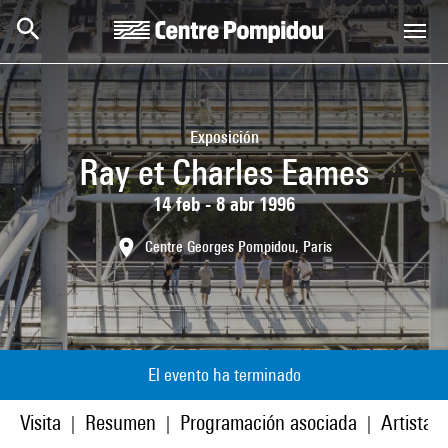
Skip to main content
Centre Pompidou
Exposición
Ray et Charles Eames
14 feb - 8 abr 1996
Centre Georges Pompidou, Paris
El evento ha terminado
Visita
Resumen
Programación asociada
Artistas
|
|
|