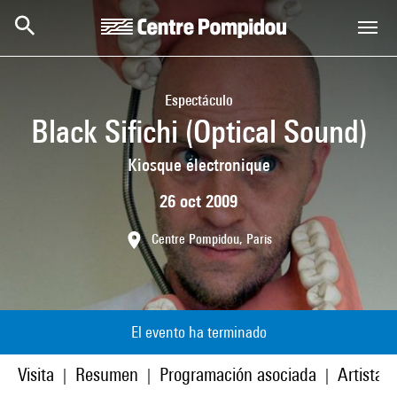
Skip to main content
Centre Pompidou
Espectáculo
Black Sifichi (Optical Sound)
Kiosque électronique
26 oct 2009
Centre Pompidou, Paris
El evento ha terminado
Visita
Resumen
Programación asociada
Artistas
|
|
|