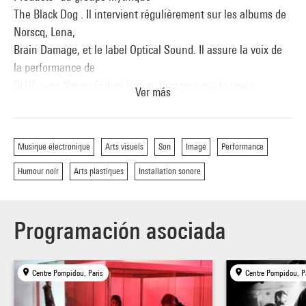
The Black Dog . Il intervient régulièrement sur les albums de
Norscq, Lena,
Brain Damage, et le label Optical Sound. Il assure la voix de
la performance de
BLUE avec Simon Fisher Turner. Reconnu par la revue
Ver más
'Mouvement' comme l'une
des voix les plus importantes de la scène slam, et il est
comparé avec Lydia
Musique électronique
Arts visuels
Son
Image
Performance
Lunch, Tricky, Ken Nordine...
Humour noir
Arts plastiques
Installation sonore
Il est aussi DJ et producteur de l'émission 'Audiometric' -
diffusée a Paris
Programación asociada
sur Aligre FM et 4 autres villes en France.
. Voir le site de Black Sifichi
Centre Pompidou, Paris
Centre Pompidou, P