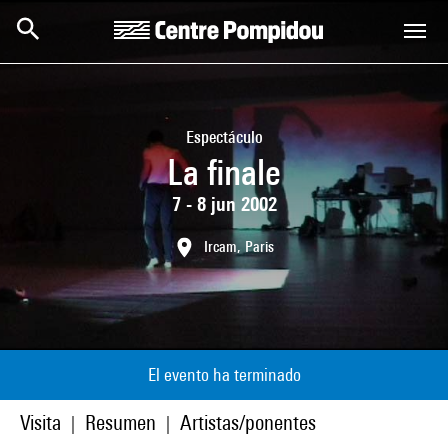
Skip to main content
Centre Pompidou
Espectáculo
La finale
7 - 8 jun 2002
Ircam, Paris
El evento ha terminado
Visita
Resumen
Artistas/ponentes
|
|