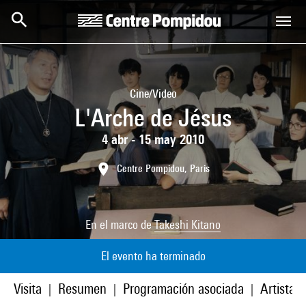
Skip to main content
Centre Pompidou
Cine/Video
L'Arche de Jésus
4 abr - 15 may 2010
Centre Pompidou, Paris
En el marco de
Takeshi Kitano
El evento ha terminado
Visita
Resumen
Programación asociada
Artistas
|
|
|