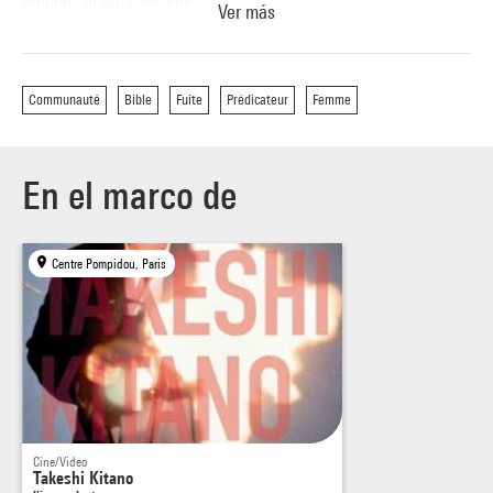
femmes et agi avec elles. »
Ver más
T. Kitano, lors de la diffusion du téléfilm.
Prochaine séance:
Communauté
Bible
Fuite
Prédicateur
Femme
dimanche 4 avril, 14h30, cinéma 2
samedi 15 mai, 17h, cinéma 2
En el marco de
Centre Pompidou, Paris
Cine/Video
Takeshi Kitano