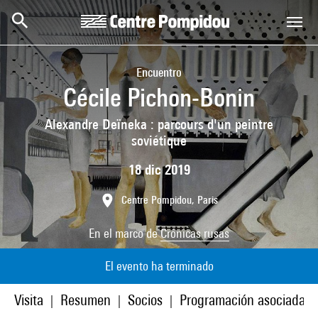
Skip to main content
Centre Pompidou
Encuentro
Cécile Pichon-Bonin
Alexandre Deïneka : parcours d'un peintre
soviétique
18 dic 2019
Centre Pompidou, Paris
En el marco de
Crónicas rusas
El evento ha terminado
Visita
Resumen
Socios
Programación asociada
|
|
|
|