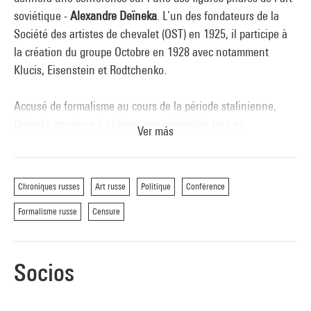
soviétique -
Alexandre Deïneka
. L’un des fondateurs de la
Société des artistes de chevalet (OST) en 1925, il participe à
la création du groupe Octobre en 1928 avec notamment
Klucis, Eisenstein et Rodtchenko.
Accusé de formalisme au cours de la période stalinienne,
Deïneka continue à cultiver son originalité tout en
Ver más
composant avec les exigences du régime.
Chroniques russes
Art russe
Politique
Conférence
Formalisme russe
Censure
Socios