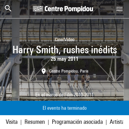
Skip to main content
Centre Pompidou
Cine/Video
Harry Smith, rushes inédits
25 may 2011
Centre Pompidou, Paris
En el marco de
Film 2010-2011
El evento ha terminado
Visita
Resumen
Programación asociada
Artistas
|
|
|