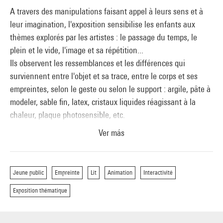
A travers des manipulations faisant appel à leurs sens et à
leur imagination, l'exposition sensibilise les enfants aux
thèmes explorés par les artistes : le passage du temps, le
plein et le vide, l'image et sa répétition...
Ils observent les ressemblances et les différences qui
surviennent entre l'objet et sa trace, entre le corps et ses
empreintes, selon le geste ou selon le support : argile, pâte à
modeler, sable fin, latex, cristaux liquides réagissant à la
chaleur, plaque photosensible, etc.
Ver más
C'est autour de onze lits, tous plus insolites les uns que les
autres, que s'organise la scénographie du parcours.
Jeune public
Empreinte
Lit
Animation
Interactivité
Exposition thématique
Ce parcours ludique prépare les enfants à découvrir les
oeuvres présentées dans les Musées autour du thème de