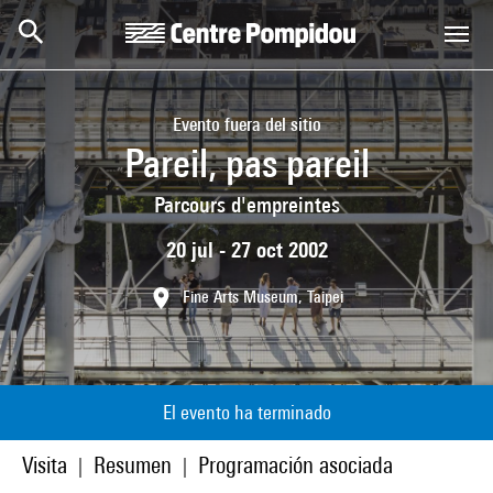
Skip to main content
Centre Pompidou
Evento fuera del sitio
Pareil, pas pareil
Parcours d'empreintes
20 jul - 27 oct 2002
Fine Arts Museum, Taipei
El evento ha terminado
Visita
Resumen
Programación asociada
|
|