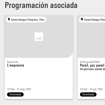
Programación asociada
l'empreinte.
Centre Georges Pompidou, Paris
Centre Georges Pom
Exposición
Visita guiada/Taller
L'empreinte
Pareil, pas pareil
Un parcours autour 
19 feb - 12 may 1997
19 feb - 15 jun 1997
Terminado
Terminado