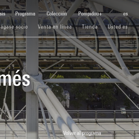
(current)
sis
Programa
Colección
Pompidou+
es
(current)
(current)
(current)
ágase socio
Venta en línea
Tienda
Usted es
imés
Volver al programa