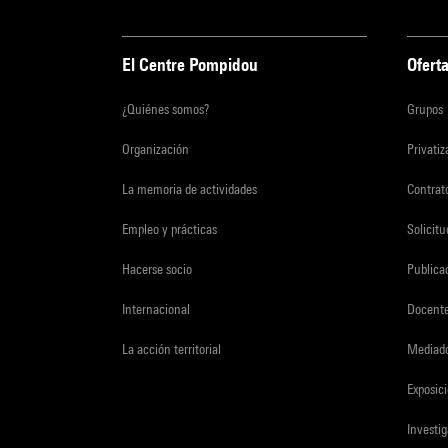
El Centre Pompidou
Oferta
¿Quiénes somos?
Grupos
Organización
Privati
La memoria de actividades
Contrato
Empleo y prácticas
Solicit
Hacerse socio
Publica
Internacional
Docent
La acción territorial
Mediado
Exposici
Investi