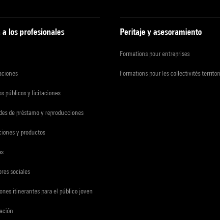
 a los profesionales
Peritaje y asesoramiento
Formations pour entreprises
zaciones
Formations pour les collectivités territor
s públicos y licitaciones
udes de préstamo y reproducciones
ciones y productos
es
res sociales
ones itinerantes para el público joven
gación