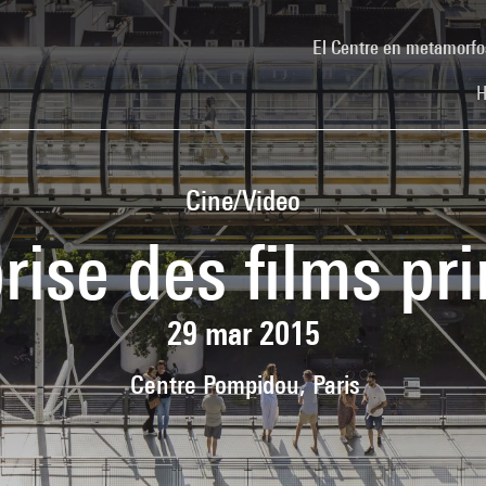
El Centre en metamorfo
H
Cine/Video
rise des films pr
29 mar 2015
Centre Pompidou, Paris