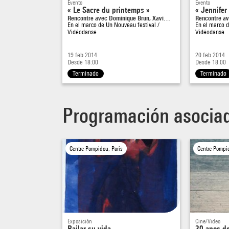
Evento
Evento
« Le Sacre du printemps »
« Jennifer
Rencontre avec Dominique Brun, Xavi…
Rencontre av
En el marco de
Un Nouveau festival /
En el marco 
Vidéodanse
Vidéodanse
19 feb 2014
20 feb 2014
Desde 18:00
Desde 18:00
Terminado
Terminado
Programación asocia
Centre Pompidou, Paris
Centre Pompid
Exposición
Cine/Video
Bailar su vida
30 anos d