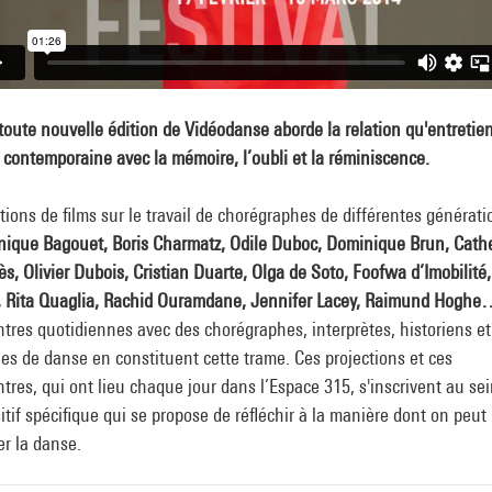
toute nouvelle édition de Vidéodanse aborde la relation qu'entretien
contemporaine avec la mémoire, l’oubli et la réminiscence.
tions de films sur le travail de chorégraphes de différentes générati
nique Bagouet, Boris Charmatz, Odile Duboc, Dominique Brun, Cath
ès, Olivier Dubois, Cristian Duarte, Olga de Soto, Foofwa d’Imobilité,
, Rita Quaglia, Rachid Ouramdane, Jennifer Lacey, Raimund Hogh
tres quotidiennes avec des chorégraphes, interprètes, historiens et
ues de danse en constituent cette trame. Ces projections et ces
tres, qui ont lieu chaque jour dans l’Espace 315, s'inscrivent au se
itif spécifique qui se propose de réfléchir à la manière dont on peut
r la danse.