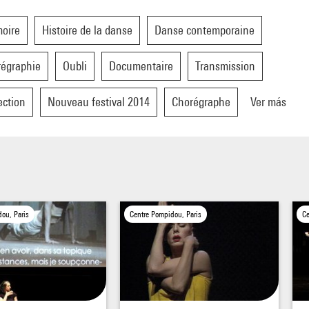
oire
Histoire de la danse
Danse contemporaine
égraphie
Oubli
Documentaire
Transmission
ection
Nouveau festival 2014
Chorégraphe
Ver más
ou, Paris
Centre Pompidou, Paris
Ce