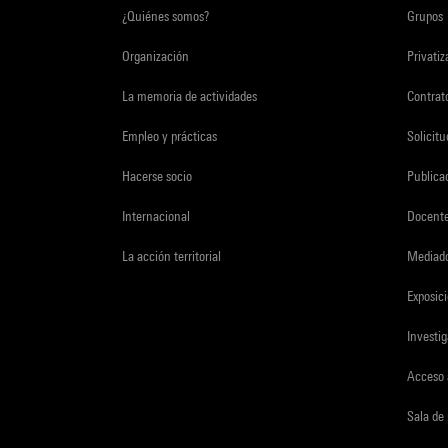
¿Quiénes somos?
Grupos
Organización
Privati
La memoria de actividades
Contrato
Empleo y prácticas
Solicit
Hacerse socio
Publica
Internacional
Docent
La acción territorial
Mediado
Exposici
Investi
Acceso 
Sala de