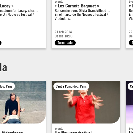
Evento
Ev
 Lacey »
« Les Carnets Bagouet »
« 
ec Jennifer Lacey, chor…
Rencontre avec Olivia Grandville, d…
Re
de
Un Nouveau festival /
En el marco de
Un Nouveau festival /
En
Vidéodanse
Vi
21 feb 2014
22
Desde 18:00
De
Terminado
da
ou, Paris
Centre Pompidou, Paris
Ce
Evento
Ev
e Videodanse
Un Nouveau festival
Un