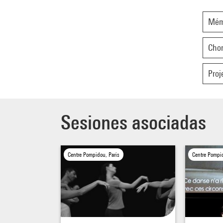
Mém
Chor
Proj
Sesiones asociadas
Centre Pompidou, Paris
Centre Pompid