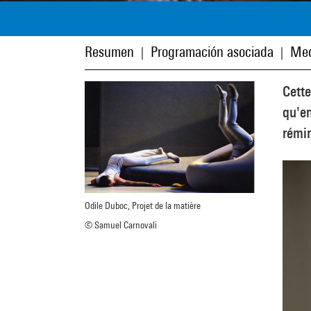
Resumen
Programación asociada
Med
|
|
Cette
qu'en
rémi
Odile Duboc, Projet de la matière
© Samuel Carnovali