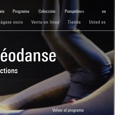
(current)
sis
Programa
Colección
Pompidou+
es
(current)
(current)
(current)
ágase socio
Venta en línea
Tienda
Usted es
déodanse
ctions
Volver al programa