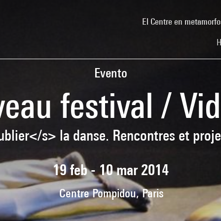
El Centre en metamorfo
H
Evento
eau festival / Vi
blier</s> la danse. Rencontres et proje
19 feb - 10 mar 2014
Centre Pompidou, Paris