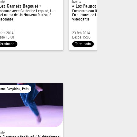
ento
Evento
Les Carnets Bagouet »
« Los Faunos »
ncontre avec Catherine Legrand, i…
Encuentro con Olivier Dubois, coreó…
 el marco de
Un Nouveau festival /
En el marco de
Un Nouveau festival /
déodanse
Vidéodanse
 feb 2014
23 feb 2014
sde 15:00
Desde 15:00
Terminado
Terminado
ntre Pompidou, Paris
ento
 Nouveau festival / Vidéodanse