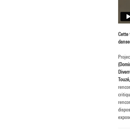
Cette 
danse 
Projec
(Domi
Diverr
Touzé
rencon
critiq
rencon
dispos
expose