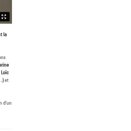
t la
ons
erine
 Loïc
e…)
et
in d'un