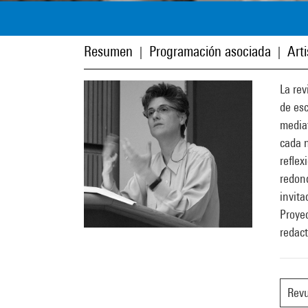
Resumen
Programación asociada
Art
|
|
La rev
de esc
mediat
cada n
reflex
redond
invita
Proyec
redact
Rev