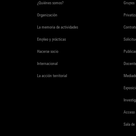
¿Quiénes somos?
Grupos
Organización
Privati
La memoria de actividades
Contrato
Empleo y prácticas
Solicit
Hacerse socio
Publica
Internacional
Docent
La acción territorial
Mediado
Exposici
Investi
Acceso 
Sala de