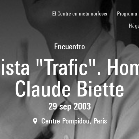
(current)
El Centre en metamorfosis
Programa
Hága
Encuentro
vista "Trafic". H
Claude Biette
29 sep 2003
Centre Pompidou, Paris