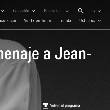
Colección
Pompidou+
es
(current)
(current)
(current)
se socio
Venta en línea
Tienda
Usted es
omenaje a Jean-
Volver al programa