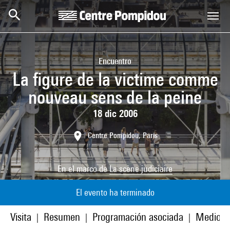
Skip to main content
Centre Pompidou
Encuentro
La figure de la victime comme
nouveau sens de la peine
18 dic 2006
Centre Pompidou, Paris
En el marco de
La scène judiciaire
El evento ha terminado
Visita
Resumen
Programación asociada
Medios
|
|
|