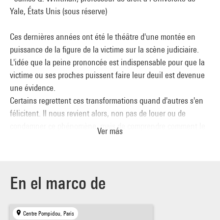
Yale, États Unis (sous réserve)
Ces dernières années ont été le théâtre d'une montée en
puissance de la figure de la victime sur la scène judiciaire.
L'idée que la peine prononcée est indispensable pour que la
victime ou ses proches puissent faire leur deuil est devenue
une évidence.
Certains regrettent ces transformations quand d'autres s'en
félicitent. Il nous revient alors, non pas de louer ou de
condamner ce phénomène, mais de comprendre comment le
Ver más
thème d'une souffrance de la victime tend à réorganiser le
sens de la peine.
Frédéric Gros
En el marco de
États de violence : essais sur la fin de la guerre, Gallimard,
2006 (NRF Essais)
Centre Pompidou, Paris
Michel Foucault, PUF, 2004