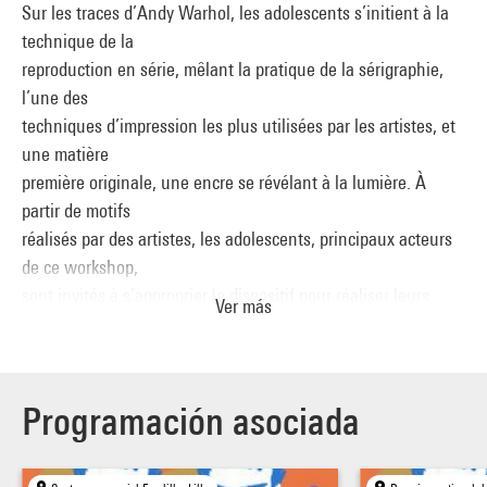
Sur les traces d’Andy Warhol, les adolescents s’initient à la
technique de la
reproduction en série, mêlant la pratique de la sérigraphie,
l’une des
techniques d’impression les plus utilisées par les artistes, et
une matière
première originale, une encre se révélant à la lumière. À
partir de motifs
réalisés par des artistes, les adolescents, principaux acteurs
de ce workshop,
sont invités à s’approprier le dispositif pour réaliser leurs
Ver más
créations sur des
supports variés.
Conçu comme une fabrique à images, « Serial Printer »
Programación asociada
permet au public jeune
d’être au coeur de la création en lien direct avec l’histoire de