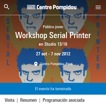
Skip to main content
Centre Pompidou
Público joven
Workshop Serial Printer
en Studio 13/16
27 oct - 7 nov 2012
Centre Pompidou, Paris
El evento ha terminado
Visita
Resumen
Programación asociada
|
|