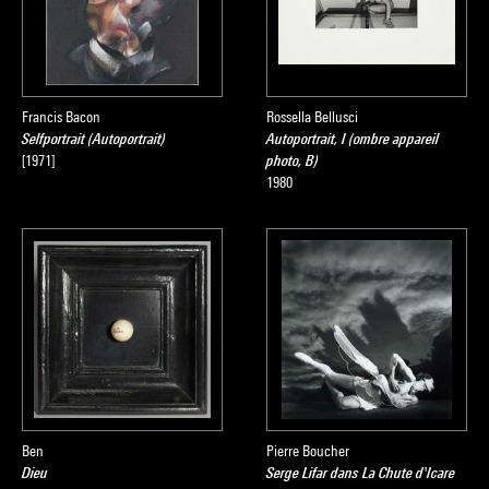
intégrante de la mythologie de l'art moderne. Ben, qui se
contente d'oeuvres limitées à l'exhibition de son seul nom,
stigmatise ce culte de l'égotisme et de la singularité.
Francis Bacon
Rossella Bellusci
Selfportrait (Autoportrait)
Autoportrait, I (ombre appareil
[1971]
photo, B)
1980
Ben
Pierre Boucher
Dieu
Serge Lifar dans La Chute d'Icare