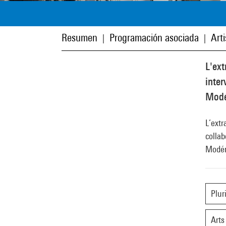
Resumen
Programación asociada
Art
|
|
L'ext
inter
Modé
L’extr
collab
Modér
Plur
Arts