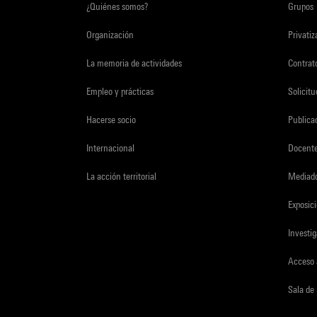
¿Quiénes somos?
Grupos
Organización
Privati
La memoria de actividades
Contrato
Empleo y prácticas
Solicit
Hacerse socio
Publica
Internacional
Docent
La acción territorial
Mediado
Exposici
Investi
Acceso 
Sala de