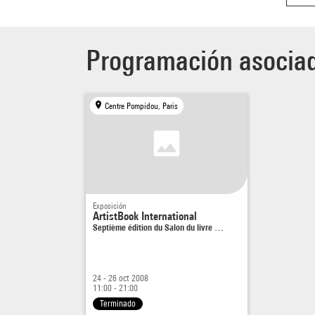
Programación asocia
Centre Pompidou, Paris
Exposición
ArtistBook International
Septième édition du Salon du livre …
24 - 26 oct 2008
11:00 - 21:00
Terminado