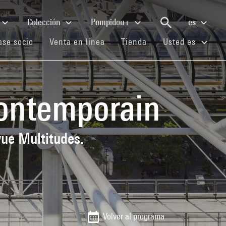
Colección
Pompidou+
es
(current)
(current)
(current)
se socio
Venta en línea
Tienda
Usted es
 contemporain
vue Multitudes.
Volver al programa