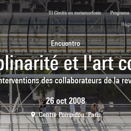
(current)
El Centre en metamorfosis
Programa
Hága
Encuentro
plinarité et l'art
nterventions des collaborateurs de la re
26 oct 2008
Centre Pompidou, Paris