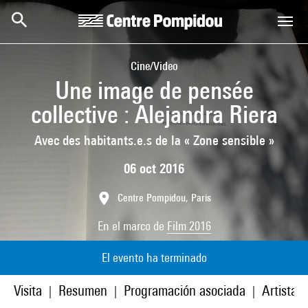
Skip to main content
Centre Pompidou
Cine/Video
Une image de pensée
collective : Alejandra Riera
Avec des habitants.e.s de la « Zone sensible »
06 oct 2016
Centre Pompidou, Paris
En el marco de
Film 2016
El evento ha terminado
Visita
Resumen
Programación asociada
Artistas
|
|
|