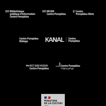
géographie urbaine de la ville de Valence, construite en trois
plateaux sur le Rhône, sans pour autant cesser d'interroger
leur violence. Il s’agit dans le travail filmique de déjouer à
tout moment la logique du stéréotype, de la représentation
attendue pour permettre l'émergence d'une image, d'une
parole dialogique, relationnelle, située, ancrée dans les
usages et les pratiques.
Dans les mots d’Alejandra Riera,
Enquête sur le/notre dehors
accueille les
« mondes des usages, langues, savoirs, odeurs,
théories, angoisses, conspirations, rêves… ce lieu que l’on
habite dépasse largement les limitations non seulement de
l’architecture des grands ensembles et des équipements du
pouvoir qui les accompagnent, mais également celle du
documentaire et des images qui font perdurer inlassablement
le fantasme d’une zone mal famée où les habitant.e.s seraient
destiné.e.s à se confondre indéfiniment à des blocs sans voix
ni avenir, sans pensée ni capacité d’envol. Il sera ici plutôt