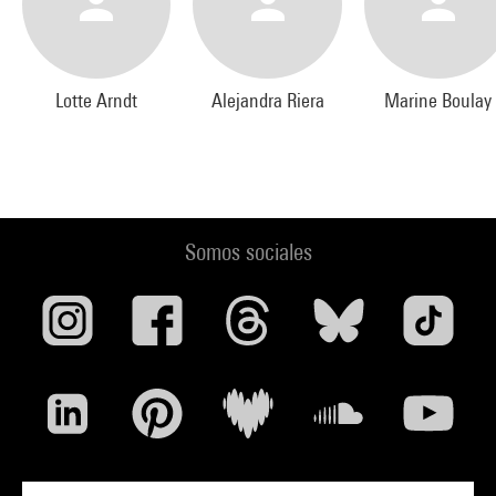
Rhône-Alpes, accompagné par de nombreuses personnes
solidaires, la recherche poursuit l’idée de produire une image
de pensée collective du lieu que l’on habite. Alors que le livre
réserve un chapitre à chaque personne impliquée, transcrit
Lotte Arndt
Alejandra Riera
Marine Boulay
fidèlement les paroles, chapitre les images selon cette
structure et ne laisse entrevoir Alejandra Riera que dans les
nombreuses et riches « notes de bas de page », dans le film la
pensée collective surgit au travers d’un tissage dense des
motifs. Ceux-ci apparaissent par le biais des voix et des idées,
Somos sociales
autant qu’ils les structurent. Ce qui est en jeu est de trouver
une forme qui refuse toute fixation de rôle, de représentation
dans laquelle les voix particulières ne servent que pour
mieux s’insérer dans une typologie. Par-delà l’image du
premier abord, ce sont les usages et les relations
élémentaires qui s’avèrent primordiaux. Le montage les fait
résonner sur des multiples niveaux, ramène l’individuel là où
il peut faire écho au collectif, mais aussi garder sa
particularité, justement car les choix éditoriaux sont forts :