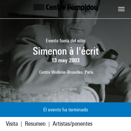
Skip to main content
Centre Pompidou
Evento fuera del sitio
Simenon à l'écrit
13 may 2003
Centre Wallonie-Bruxelles, Paris
El evento ha terminado
Visita
Resumen
Artistas/ponentes
|
|