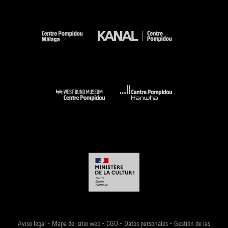
Barbara Bauer, traductrice, rédactrice de l'édition allemande
du Monde diplomatiqueJan Bos, traducteur néerlandais.
Ena Marchi, traductrice, spécialiste de la langue et de la
civilisation italienne.
Richard Viven, maître assistant au King's Collège de Londres.
16h30-18h30
L'adaptation de l'œuvre de Simenon au cinéma et la
télévision
Cette rencontre évoque les différents rapports de Simenon
avec le cinéma, tant sur le plan des films adaptés de ses
oeuvres que sur les relations entre son écriture et le
septième art. La présence de cinéastes, d'historien,
d'écrivain, de producteur et d'acteur aidera à l'éclairage des
différentes facettes de l'inspiration donnée par cet auteur et
l'importance de son influence sur le cinéma.
Médiateur : Noël Simsolo, historien du cinéma, réalisateur,
-
-
-
-
Aviso legal
Mapa del sitio web
CGU
Datos personales
Gestión de las