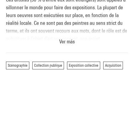
sillonner le monde pour faire des expositions. La plupart de
leurs oeuvres sont exécutées sur place, en fonction de la
réalité locale. Ce ne sont pas des peintres au sens strict du
terme, et ils ont souvent recours aux mots, dont le rôle est de
substituer à l'objet d'art son concept, son projet.
Ver más
D'autres artistes utilisent comme support le néon, la
photographie, le magnétophone, la vidéo, ou encore d'autres
techniques aussi peu conventionnelles.
Scénographie
Collection publique
Exposition collective
Acquisition
Un catalogue donne des explications sur le mode de création
de chacun des "travaux" exposés.
D'après Jean-Hubert Martin, in Le Bulletin, n°14, octobre-
novembre 1979.