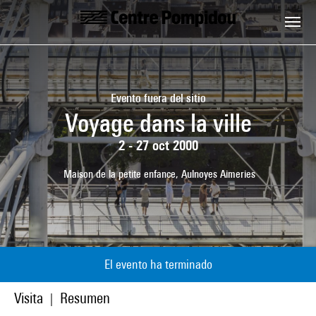
Skip to main content
Centre Pompidou
Evento fuera del sitio
Voyage dans la ville
2 - 27 oct 2000
Maison de la petite enfance, Aulnoyes Aimeries
El evento ha terminado
Visita
Resumen
|