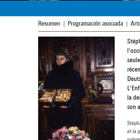
Resumen
Programación asociada
Art
|
|
Stéph
l'occ
seule
récem
Deut
L'Enf
la de
son a
Stépha
et la 
notio