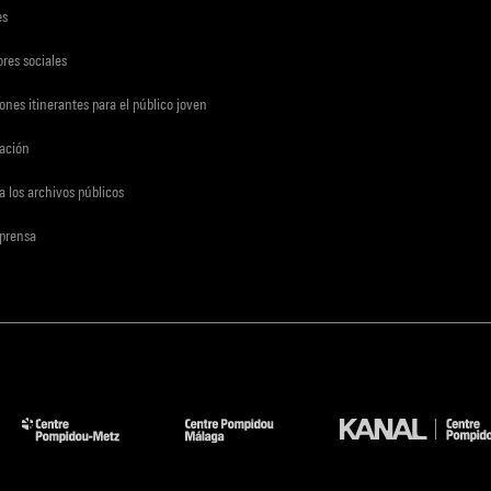
es
res sociales
ones itinerantes para el público joven
gación
a los archivos públicos
 prensa