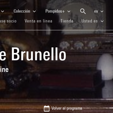
Colección
Pompidou+
es
(current)
(current)
(current)
se socio
Venta en línea
Tienda
Usted es
e Brunello
ine
Volver al programa