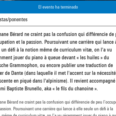
El evento ha terminado
istas/ponentes
ane Bérard ne craint pas la confusion qui différencie de
upation et la passion. Poursuivant une carrière qui lance à
 un défi à la notion même de curriculum vitæ, on l'a vu
ment jouer du piano à queue devant « les huiles » du
sche Grammophon, ou encore publier une traduction de
er de Dante (dans laquelle il met l'accent sur la nécessit
scente en piqué dans l'alpinisme). Il revient accompagné
mi Baptiste Brunello, aka « le fils du chanoine ».
ne Bérard ne craint pas la confusion qui différencie de peu l’occup
passion. Poursuivant une carrière qui lance à elle seule un défi à la
n même de curriculum vitæ, on l’a vu récemment jouer du piano à q