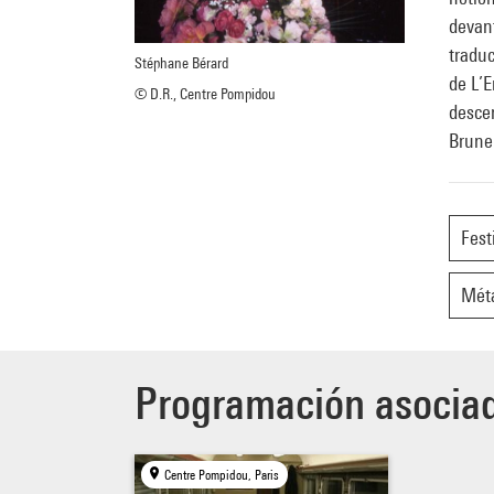
devan
traduc
Stéphane Bérard
de L’E
© D.R., Centre Pompidou
descen
Brunel
Fest
Mét
Programación asocia
Centre Pompidou, Paris