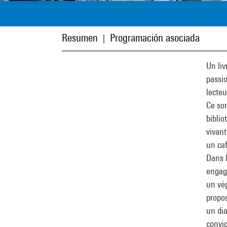
Resumen
Programación asociada
|
Un liv
passio
lecteu
Ce son
biblio
vivant
un caf
Dans 
engag
un vég
propos
un dia
convic