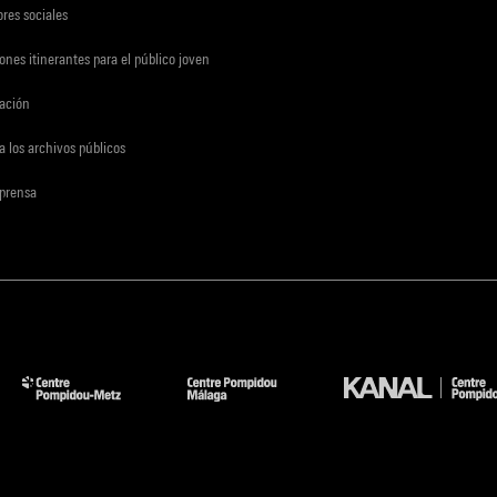
res sociales
ones itinerantes para el público joven
gación
a los archivos públicos
 prensa