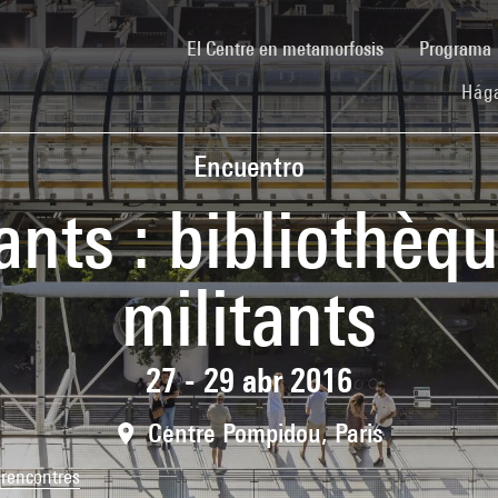
(current)
El Centre en metamorfosis
Programa
Hága
Encuentro
vants : bibliothèq
militants
27 - 29 abr 2016
Centre Pompidou, Paris
 rencontres