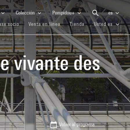
Colección
Pompidou+
es
(current)
(current)
(current)
se socio
Venta en línea
Tienda
Usted es
ue vivante des
Volver al programa