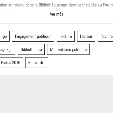
ption sur place, dans la Bibliothèque participative installée au Forum
 de 17h
Ver más
ange
Engagement politique
Lecture
Lecteur
Révolte
oignage
Bibliothèque
Militantisme politique
 Pistes 2016
Rencontre