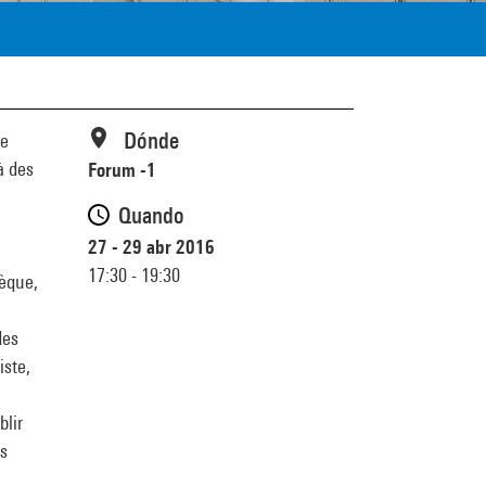
Dónde
ne
à des
Forum -1
Quando
27 - 29 abr 2016
17:30 - 19:30
hèque,
des
iste,
blir
rs