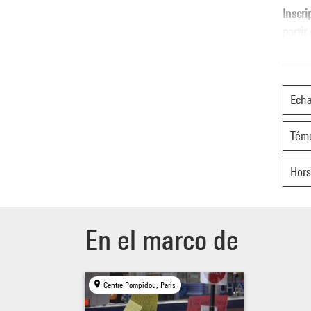
Inscri
partir
Ech
Tém
Hors
En el marco de
Centre Pompidou, Paris