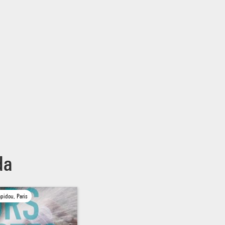
da
pidou, Paris