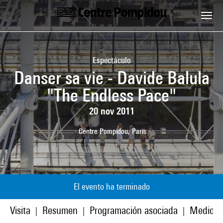
Skip to main content
Centre Pompidou
Espectáculo
Danser sa vie - Davide Balula
"The Endless Pace"
20 nov 2011
Centre Pompidou, Paris
El evento ha terminado
Visita
Resumen
Programación asociada
Medios
|
|
|