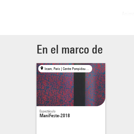
Anima
Avec
Scott
Motio
Marc 
En el marco de
Pierr
Christ
binair
Ircam, Paris | Centre Pompidou, Paris
Chris 
Liz Sa
Associ
numér
Espectáculo
dans l
ManiFeste-2018
proce
langag