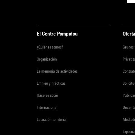
El Centre Pompidou
Oferta
¿Quiénes somos?
Grupos
Organización
Privati
La memoria de actividades
Contrato
Empleo y prácticas
Solicit
Hacerse socio
Publica
Internacional
Docent
La acción territorial
Mediado
Exposici