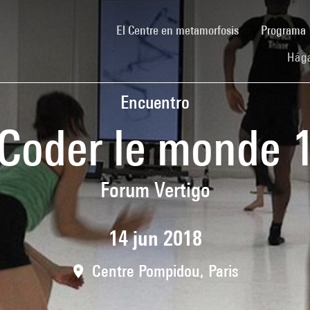
(current)
El Centre en metamorfosis
Programa
Hága
Encuentro
Coder le monde 
Forum Vertigo
14 jun 2018
Centre Pompidou, Paris