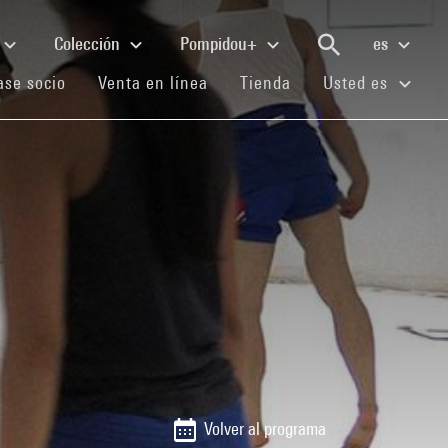
Colección
Pompidou+
es
(current)
(current)
(current)
se socio
Venta en línea
Tienda
Usted es
1
Volver al programa