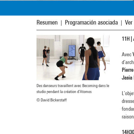
Resumen
Programación asociada
Ver
|
|
11H | 
Avec
d’arch
Pierr
Jasia 
Des danseurs travaillent avec Becoming dans le
studio pendant la création d’Atomos
L’obje
© David Bickerstaff
dresse
fondam
raison
14H30