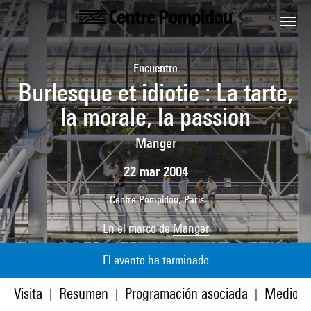
Skip to main content
Centre Pompidou
Encuentro
Burlesque et idiotie : La tarte,
la morale, la passion
Manger
22 mar 2004
Centre Pompidou, Paris
En el marco de
Manger
El evento ha terminado
Visita
Resumen
Programación asociada
Medios
|
|
|