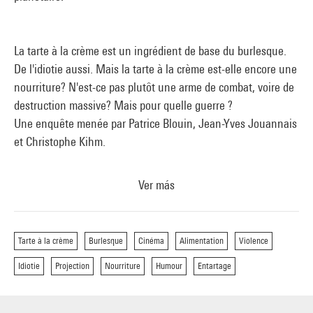
La tarte à la crème est un ingrédient de base du burlesque.
De l'idiotie aussi. Mais la tarte à la crème est-elle encore une
nourriture? N'est-ce pas plutôt une arme de combat, voire de
destruction massive? Mais pour quelle guerre ?
Une enquête menée par Patrice Blouin, Jean-Yves Jouannais
et Christophe Kihm.
Ver más
Projection d'un montage inédit d'extraits de films, avec la
collaboration de Jean-Marc Chapoulie.
Des textes choisis seront lus par Valérie Lang.
Tarte à la crème
Burlesque
Cinéma
Alimentation
Violence
Idiotie
Projection
Nourriture
Humour
Entartage