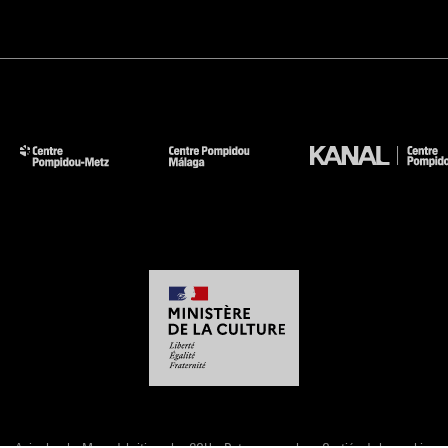
-
-
-
-