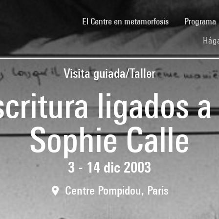
(current)
El Centre en metamorfosis
Programa
Hága
Visita guiada/Taller
scritura ligados a
Sophie Calle
3 - 14 dic 2003
Centre Pompidou, Paris