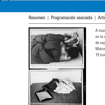
Resumen
Programación asociada
Art
|
|
A trav
en la 
de exp
Miérco
19 hor