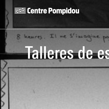
Skip to main content
Centre Pompidou
Talleres de e