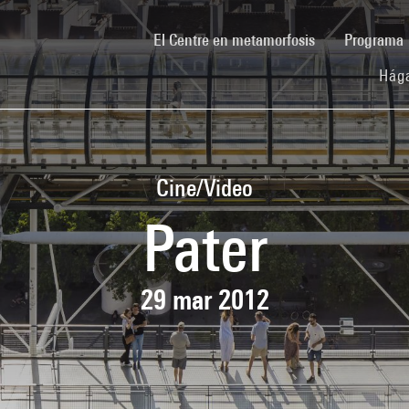
(current)
El Centre en metamorfosis
Programa
Hága
Cine/Video
Pater
29 mar 2012