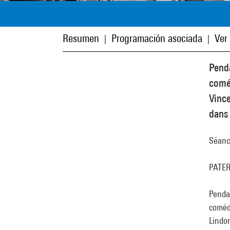
Resumen
Programación asociada
Ver
|
|
Penda
coméd
Vince
dans 
Séanc
PATER 
Pendan
comédi
Lindon