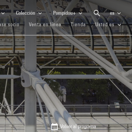
Colección
Pompidou+
es
(current)
(current)
(current)
se socio
Venta en línea
Tienda
Usted es
Volver al programa