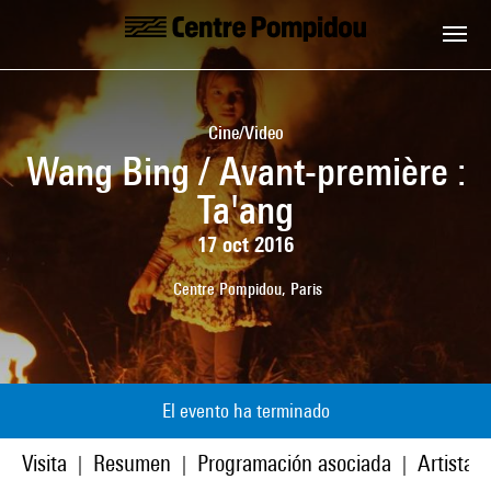
Skip to main content
Centre Pompidou
Cine/Video
Wang Bing / Avant-première :
Ta'ang
17 oct 2016
Centre Pompidou, Paris
El evento ha terminado
Visita
Resumen
Programación asociada
Artistas
|
|
|