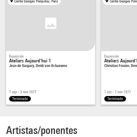
Centre Georges Pompidou, Paris
Centre Georges Pom
Exposición
Exposición
Ateliers Aujourd'hui 1
Ateliers Aujourd'
Jean de Gaspary, Deidi von Schaewen
Christian Fossier, Den
7 sep - 3 nov 1977
7 oct - 7 nov 1977
Terminado
Terminado
Artistas/ponentes