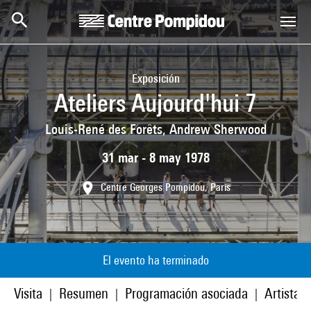
Skip to main content
Centre Pompidou
Exposición
Ateliers Aujourd'hui 7
Louis-René des Forêts, Andrew Sherwood
31 mar - 8 may 1978
Centre Georges Pompidou, Paris
El evento ha terminado
Visita
Resumen
Programación asociada
Artistas
|
|
|