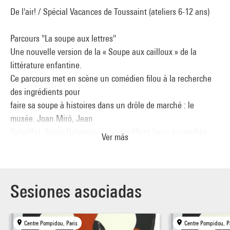
De l'air! / Spécial Vacances de Toussaint (ateliers 6-12 ans)
Parcours "La soupe aux lettres"
Une nouvelle version de la « Soupe aux cailloux » de la
littérature enfantine.
Ce parcours met en scène un comédien filou à la recherche
des ingrédients pour
faire sa soupe à histoires dans un drôle de marché : le
musée. Joan Miró, Jean
Dubuffet, Sonia Delaunay… lui soufflent leurs trouvailles.
Ver más
Les lettres, les
couleurs, les gestes composent une recette artistique à
partager sans
modération.
Sesiones asociadas
--> Retrouvez les séances des parcours "la soupe aux lettres"
parmi les séances
Centre Pompidou, Paris
Centre Pompidou, P
des ateliers pour les 3-5 ans en famille