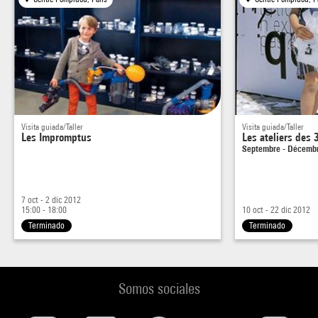
Pour les enfants seuls en semaine
En famille le week end
Visita guiada/Taller
Visita guiada/Taller
Les Impromptus
Les ateliers des 
Septembre - Décemb
7 oct - 2 dic 2012
15:00 - 18:00
10 oct - 22 dic 2012
Terminado
Terminado
Somos sociales