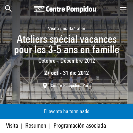
Skip to main content
Centre Pompidou
Visita guiada/Taller
Ateliers spécial vacances
pour les 3-5 ans en famille
Octobre - Décembre 2012
27 oct - 31 dic 2012
Centre Pompidou, Paris
El evento ha terminado
Visita
Resumen
Programación asociada
|
|