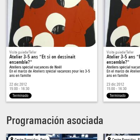
A vos crayons! / Spécial Vacances de Noël
Atelier "Et si on dessinait ensemble?"
Visita guiada/Taller
Visita guiada/Taller
Des points, un trait et parfois de la couleur, l’atelier propose
Atelier 3-5 ans "Et si on dessinait
Atelier 3-5 ans "
aux enfants de
ensemble?"
ensemble?"
Ateliers spécial vacances de Noël
Ateliers spécial vaca
découvrir des approches différentes du dessin. Des artistes
En el marco de
Ateliers spécial vacances pour les 3-5
En el marco de
Atelie
ans en famille
ans en famille
invités font
22 dic 2012
23 dic 2012
partager leur univers et leurs conceptions du dessin
15:00 - 16:30
15:00 - 16:30
contemporain. Des petits
Terminado
Terminado
aux grands formats, du simple crayon aux outils les plus
inattendus, du noir et
Programación asociada
blanc à la couleur, les ateliers se transforment en un curieux
« cabinet d’art
graphique ».
Centre Pompidou, Paris
Centre Pompidou, P