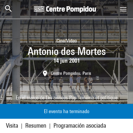
Skip to main content
Centre Pompidou
Cine/Video
Antonio des Mortes
14 jun 2001
Centre Pompidou, Paris
En el marco de
Les années Pop : cinéma et politique
El evento ha terminado
Visita
Resumen
Programación asociada
|
|