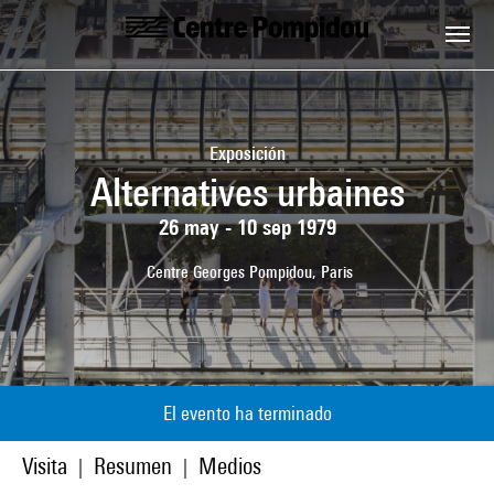
Skip to main content
Centre Pompidou
Exposición
Alternatives urbaines
26 may - 10 sep 1979
Centre Georges Pompidou, Paris
El evento ha terminado
Visita
Resumen
Medios
|
|