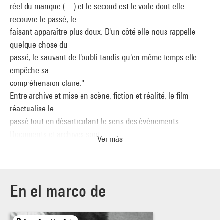
réel du manque (…) et le second est le voile dont elle
recouvre le passé, le
faisant apparaître plus doux. D'un côté elle nous rappelle
quelque chose du
passé, le sauvant de l'oubli tandis qu'en même temps elle
empêche sa
compréhension claire."
Entre archive et mise en scène, fiction et réalité, le film
réactualise le
passé tout en désarticulant le sens des événements.
Documents et archives sont
Ver más
réactivés, reconstruits, renvoyés à leur dimension fictive et
imaginaire. Il
s'agirait presque de corrompre la capacité d'enregistrement
du cinéma en
En el marco de
associant aux images le geste performatif : les mouchoirs de
Pica, l'interview