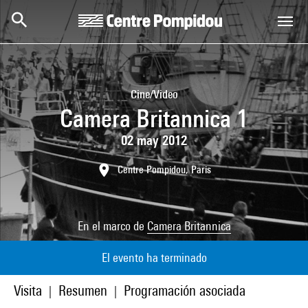
Skip to main content
Centre Pompidou
Cine/Video
Camera Britannica 1
02 may 2012
Centre Pompidou, Paris
En el marco de
Camera Britannica
El evento ha terminado
Visita
Resumen
Programación asociada
|
|