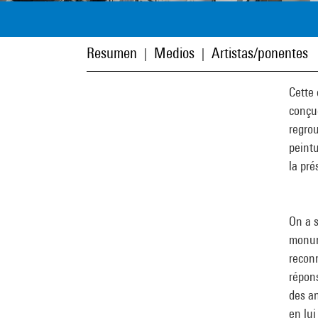
Resumen
Medios
Artistas/ponentes
|
|
Cette 
conçue
regro
peintu
la pré
On a s
monum
recon
répons
des an
en lui