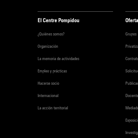
El Centre Pompidou
Oferta
¿Quiénes somos?
Grupos
Organización
Privati
La memoria de actividades
Contrato
Empleo y prácticas
Solicit
Hacerse socio
Publica
Internacional
Docent
La acción territorial
Mediado
Exposici
Investi