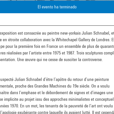
El evento ha terminado
exposition est consacrée au peintre new-yorkais Julian Schnabel, et
 en étroite collaboration avec la Whitechapel Gallery de Londres. E
upe pour la première fois en France un ensemble de plus de quarant
res réalisées par l’artiste entre 1975 et 1987. Trois sculptures comp
sentation. Une œuvre qui ne cesse de susciter la controverse.
uspecté Julian Schnabel d’être l’apôtre du retour d’une peinture
entale, proche des Grandes Machines du 19e siècle. On a voulu
naître dans l’emphase et le débordement de signes et d’images une
e implicite au projet issu des approches minimalistes et conceptuel
nées 1970. En un mot, les tenants de la pauvreté de l’art ont voulu 
 l’apologie exubérante contre laquelle ils avaient lutté. Il est cepen