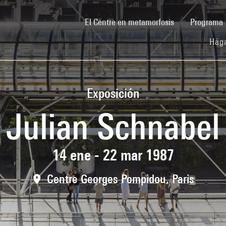
(current)
El Centre en metamorfosis
Programa
Hága
Exposición
Julian Schnabel
14 ene - 22 mar 1987
Centre Georges Pompidou, Paris