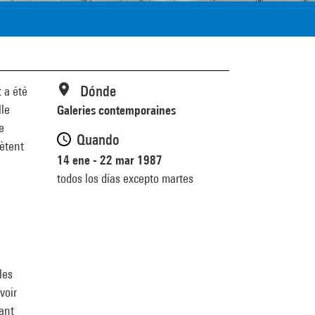
Dónde
 a été
lle
Galeries contemporaines
e
Quando
lètent
14 ene - 22 mar 1987
todos los días excepto martes
les
voir
dant