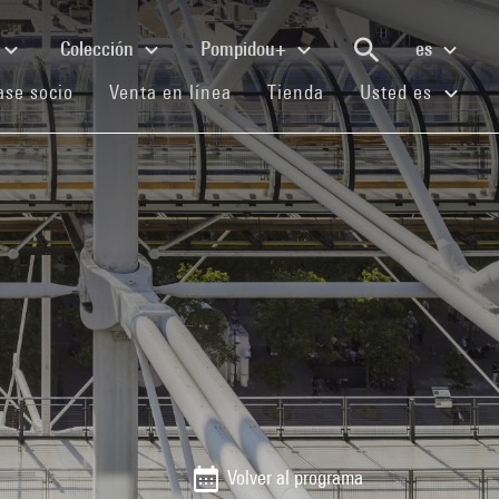
Colección
Pompidou+
es
(current)
(current)
(current)
se socio
Venta en línea
Tienda
Usted es
Volver al programa