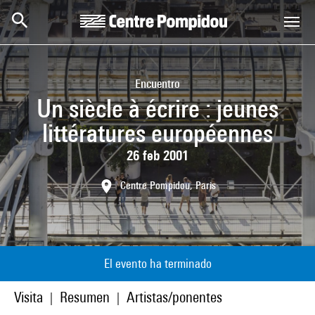
Skip to main content
Centre Pompidou
Encuentro
Un siècle à écrire : jeunes
littératures européennes
26 feb 2001
Centre Pompidou, Paris
El evento ha terminado
Visita
Resumen
Artistas/ponentes
|
|