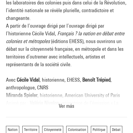
les laboratoires des colonies puis dans celui de la Révolution,
l’identité nationale se révèle plurielle, contradictoire et
changeante.
A partir de l’ouvrage dirigé par l’ouvrage dirigé par
l’historienne Cécile Vidal,
Français ? la nation en débat entre
colonies et métropoles
(éditions EHESS), nous ouvrirons un
débat sur la citoyenneté française, en métropole et dans les
territoires d’outremer avec intellectuels, artistes et
représentants de la société civile.
Avec
Cécile Vidal
, historienne, EHESS,
Benoît Trépied
,
anthropologue, CNRS
Miranda Spieler
, historienne, American University of Paris
Animé par :
Valérie Nivelon
, animatrice de l’émission « La
Ver más
Marche du monde » sur RFI
Contact : jeremie.desjardins@bpi.fr
Nation
Territoire
Citoyenneté
Colonisation
Politique
Débat