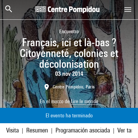
Skip to main content
Centre Pompidou
Encuentro
Français, ici et là-bas ?
Citoyenneté, colonies et
décolonisation
03 nov 2014
Centre Pompidou, Paris
En el marco de
Lire le monde
El evento ha terminado
Visita
Resumen
Programación asociada
Ver tamb
|
|
|