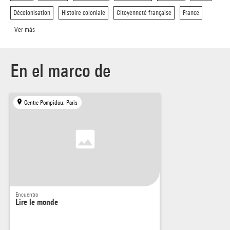
En partenariat vace les Editions EHESS
Décolonisation
Histoire coloniale
Citoyenneté française
France
Cette séance sera retransmise en direct sur le site de la BPI.
Ver más
En el marco de
Centre Pompidou, Paris
Encuentro
Lire le monde