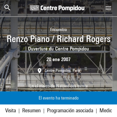
Skip to main content
Centre Pompidou
Encuentro
Renzo Piano / Richard Rogers
Ouverture du Centre Pompidou
20 ene 2007
Centre Pompidou, Paris
En el marco de
Histoire des trente
El evento ha terminado
Visita
Resumen
Programación asociada
Medios
|
|
|