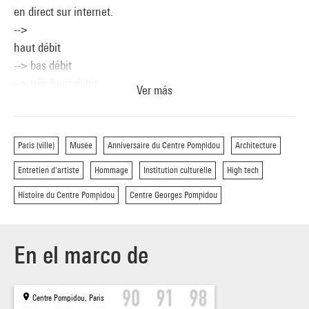
en direct sur internet.
-->
haut débit
--> bas débit
--> très haut débit
Ver más
]
Paris (ville)
Musée
Anniversaire du Centre Pompidou
Architecture
Les architectes du Centre y voient avant tout "non pas un
Entretien d'artiste
Hommage
Institution culturelle
High tech
monument, mais une
fête, un grand jouet urbain". Né en 1937 et fortement
Histoire du Centre Pompidou
Centre Georges Pompidou
influencé par Louis Kahn
et Jean Prouvé, l'Italien Renzo Piano, à la tête du “Building
Workshop” qui
En el marco de
porte son nom, est le lauréat du Prix Pritzker 1998 et
l'architecte, après
Beaubourg, du musée de Menil (Houston), de l'aéroport de
Centre Pompidou, Paris