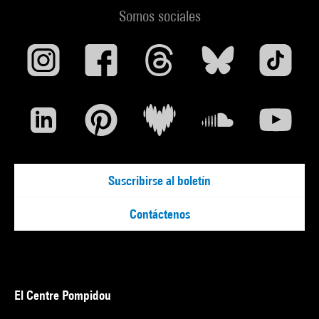
Rainer Werner Fassbinder
Somos sociales
Episode 1 : Le châtiment va commencer / 81'
Berlin, 1928. Franz Biberkopf sort de prison, où il purgeait
une peine pour le meurtre de son amie Ida. Il rencontre Lina,
une Polonaise qui promet de l'aider.
Episode 2 : Comment faut-il vivre quand on ne veut pas
mourir ? / 59'
La vie est rude à Berlin. Franz essaie plusieurs emplois. Il
Suscribirse al boletín
vend un journal nazi et doit arborer la croix gammée.
Contáctenos
El Centre Pompidou