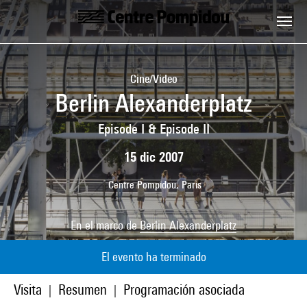
Skip to main content
Centre Pompidou
Cine/Video
Berlin Alexanderplatz
Episode I & Episode II
15 dic 2007
Centre Pompidou, Paris
En el marco de
Berlin Alexanderplatz
El evento ha terminado
Visita
Resumen
Programación asociada
|
|