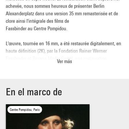
achevée, nous sommes heureux de présenter Berlin
Alexanderplatz dans une version 35 mm remasterisée et de
clore ainsi l'intégrale des films de
Fassbinder au Centre Pompidou.
L'œuvre, tournée en 16 mm, a été restaurée digitalement, en
haute définition (2K), par la Fondation Rainer Werner
Fassbinder et Bavaria Media GmbH, une restauration
Ver más
conduite par Juliane Lorenz, monteuse de Fassbinder et
présidente de sa Fondation, sous la direction artistique du
chef-opérateur Xaver Schwarzenberger. De cette restauration
digitale ont été tirés, pour la première fois, un négatif 35 mm
En el marco de
et des copies neuves. C'est grâce au distributeur et éditeur
vidéo Carlotta Films que la série sort en France, en salles et
Centre Pompidou, Paris
en DVD.
Berlin Alexanderplatz, de Rainer Werner Fassbinder