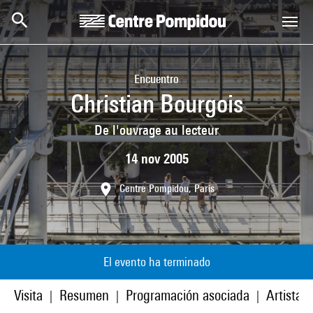
Skip to main content
Centre Pompidou
Encuentro
Christian Bourgois
De l'ouvrage au lecteur
14 nov 2005
Centre Pompidou, Paris
El evento ha terminado
Visita
Resumen
Programación asociada
Artistas
|
|
|